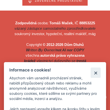
ZÁVĚREČNÉ PŘEDSTAVENÍ
Zodpovědná
osoba:
Tomáš Maček
, IČ
88853225
vázaný zástupce samostatného zprostředkovatele
soukromý investor, hypoteční, realitní makléř, mág
Copyright
© 2012-2026 Dům Dluhů
W
ritten
B
y
O
wner/
not AI nor COPY
všechna
autorská práva vyhrazena
krádež
vlastnictví duševního se
trestá
Vaše
renomovaná dluhová speciálka
Informace o cookies!
zkrátka slušná
nebanka
pro slušné lidi
Abychom vám usnadnili procházení stránek,
nabídli přizpůsobený obsah nebo reklamu a mohli
Odkazy na naše ne/aktivní sociální sítě:
anonymně analyzovat návštěvnost, využíváme
soubory cookies, které sdílíme se svými partnery pro
sociální média, inzerci a analýzu.
Jejich nastavení upravíte klikem na ikonku štítu v levém