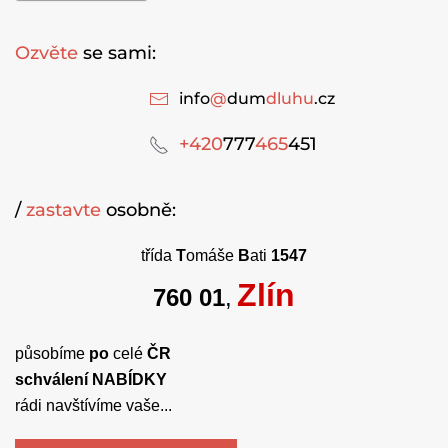
Ozvěte
se sami:
info
@
dum
dluhu
.cz
+420
777
465
451
/
zastavte
osobně:
třída
T
omáše
B
ati
1547
Zlín
760 01
,
působíme
po
celé
ČR
schválení NABÍDKY
rádi navštívíme vaše...