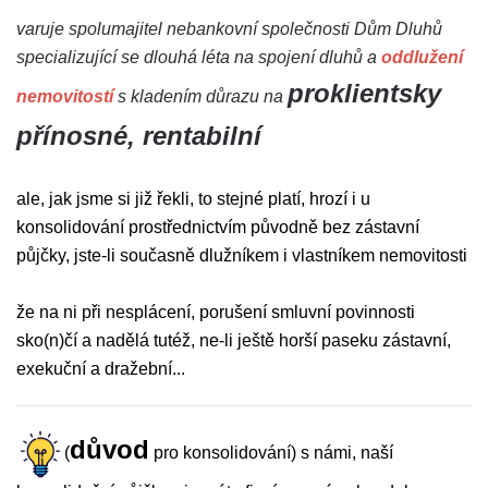
varuje spolumajitel nebankovní společnosti Dům Dluhů
specializující se dlouhá léta na spojení dluhů a
oddlužení
proklientsky
nemovitostí
s kladením důrazu na
přínosné, rentabilní
ale, jak jsme si již řekli, to stejné platí, hrozí i u
konsolidování prostřednictvím původně bez zástavní
půjčky, jste-li současně dlužníkem i vlastníkem nemovitosti
že na ni při nesplácení, porušení smluvní povinnosti
sko(n)čí a nadělá tutéž, ne-li ještě horší paseku zástavní,
exekuční a dražební...
důvod
(
pro konsolidování) s námi, naší