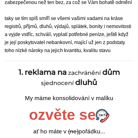
zabezpečenou než ten bez, za což se Vám bohatě odmění
taky se tím spíš smíří se všemi vašimi vadami na kráse
registrů, příjmů, dluhů, výdajů, splátek, bonity i nemovitosti
a vyjde vstříc, schválí, vyplatí potřebné peníze, ještě když
je její poskytovatel nebankovní, mající už jen z podstaty
toho nízké nároky na jejich kvantitu, kvalitu stavu
1. reklama na
dům
zachránění
dluhů
sjednocení
My máme konsolidování v malíku
ozvěte se
ať ho máte v
(ne)
pořádku...