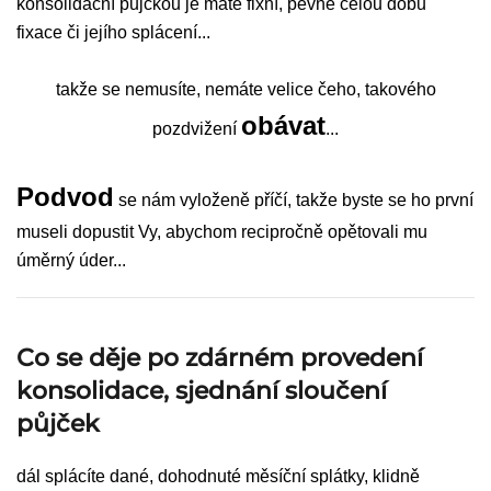
konsolidační půjčkou je máte fixní, pevné celou dobu
fixace či jejího splácení...
takže se nemusíte, nemáte velice čeho, takového
obávat
pozdvižení
...
Podvod
se nám vyloženě příčí, takže byste se ho první
museli dopustit Vy, abychom recipročně opětovali mu
úměrný úder...
Co se děje po zdárném provedení
konsolidace, sjednání sloučení
půjček
dál splácíte dané, dohodnuté měsíční splátky, klidně