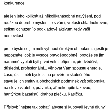
konkurence
ale jen jeho kolikrát až několikanásobné navýšení, pod
rouškou dobrého myšlení to s vámi, vřelosti chladnokrevné,
striktní ochuzení o podkladové aktivum, tedy vaši
nemovitost
proto byste se jim měli vyhnout širokým obloukem a jestli je
nepoznáte, což je vysoce pravděpodobné, protože se jim
náramně vyplatí bytí první velmi příjemní, předvědčiví,
důslední, profesionální... věnovat Vám spoustu energie,
času, úsilí, měli byste si na prověření skutečného
stavu jejich smluv a obchodních podmínek vzít odborníka
na slovo vzatého, právníka, ať nekoupíte takovou,
hantýrkou bazaristů, drahou plečku, Kasičku.
Přísloví: "nejste tak bohatí, abyste si kupovali levné dluhy"