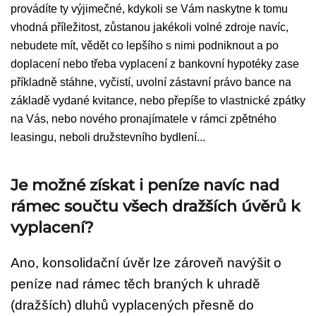
provádíte ty výjimečné, kdykoli se Vám naskytne k tomu
vhodná příležitost, zůstanou jakékoli volné zdroje navíc,
nebudete mít, vědět co lepšího s nimi podniknout a po
doplacení nebo třeba vyplacení z bankovní hypotéky zase
příkladně stáhne, vyčistí, uvolní zástavní právo bance na
základě vydané kvitance, nebo přepíše to vlastnické zpátky
na Vás, nebo nového pronajímatele v rámci zpětného
leasingu, neboli družstevního bydlení...
Je možné získat i peníze navíc nad
rámec součtu všech dražších úvěrů k
vyplacení?
Ano, konsolidační úvěr lze zároveň navýšit o
peníze nad rámec těch braných k uhradě
(dražších) dluhů vyplacených přesně do