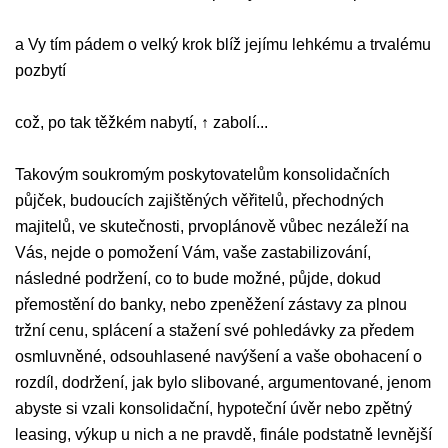
a Vy tím pádem o velký krok blíž jejímu lehkému a trvalému
pozbytí
což, po tak těžkém nabytí, ↑ zabolí...
Takovým soukromým poskytovatelům konsolidačních
půjček, budoucích zajištěných věřitelů, přechodných
majitelů, ve skutečnosti, prvoplánově vůbec nezáleží na
Vás, nejde o pomožení Vám, vaše zastabilizování,
následné podržení, co to bude možné, půjde, dokud
přemostění do banky, nebo zpeněžení zástavy za plnou
tržní cenu, splácení a stažení své pohledávky za předem
osmluvněné, odsouhlasené navýšení a vaše obohacení o
rozdíl, dodržení, jak bylo slibované, argumentované, jenom
abyste si vzali konsolidační, hypoteční úvěr nebo zpětný
leasing, výkup u nich a ne pravdě, finále podstatně levnější