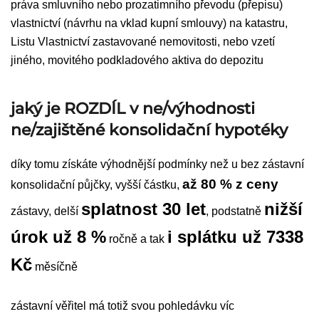
práva smluvního nebo prozatimního převodu (přepisu)
vlastnictví (návrhu na vklad kupní smlouvy) na katastru,
Listu Vlastnictví zastavované nemovitosti, nebo vzetí
jiného, movitého podkladového aktiva do depozitu
jaký je ROZDÍL v
ne/výhodnosti
ne/zajištěné konsolidační hypotéky
díky tomu získáte výhodnější podmínky než u bez zástavní
až 80 % z ceny
konsolidační půjčky, vyšší částku,
splatnost 30 let
nižší
zástavy, delší
, podstatně
úrok už 8 %
i splátku
už 7338
ročně a tak
Kč
měsíčně
zástavní věřitel má totiž svou pohledávku víc